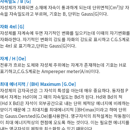
자속밀도 / B [G]
자성체가 자화되면 소재에 자속이 통과하게 되는데 단위면적[Cm²]당 자
속을 자속밀도라고 부르며, 기호는 B, 단위는 Gauss[G]이다.
자화 4πl [G]
자성체를 자계속에 두면 자기적인 변화를 일으키는데 이때의 자기변화를
자화라한다. 자기적인 변화의 강도를 자화의 강도로 표시하고 C.G.S계로
는 4πl 로 표기하고,단위는 Gauss[G]이다.
자계 / H [Oe]
전류가 흐르는 도체와 자성체 주위에는 자계가 존재하는데 기호는 H로
표기하고,C.G.S계로는 Ampereper meter(A/m)이다.
최대 에너지적 / (BH) Maximum [G.Oe]
자성체의 감자곡선은 그 자석의 특성을 아는데 매우 중요하다. 동자점 P
에서 자계는 Hd이며 그 때의 자속밀도는 Bd가 된다. Hd와 Bd의 적
(Hd X Bd)은 자석이 외부공간으로 내는 단위 체적당 에너지에 비례하는
양이기 때문에 그 최대치를 최대에너지적 [(BH)max]이라고 하며 단위
는 Gauss.Oersted(G.Oe)를사용한다. 영구자석의 최적설계는 작동점이
이 최대 에너지적상의 한점에 오도록 하는 것이다. 이는 필요한 에너지를
내는 영구자석의 체적을 최소화할 수 있기 때문이다.