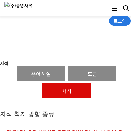
로그인
자석
자석
용어해설
도금
자석
자석 착자 방향 종류