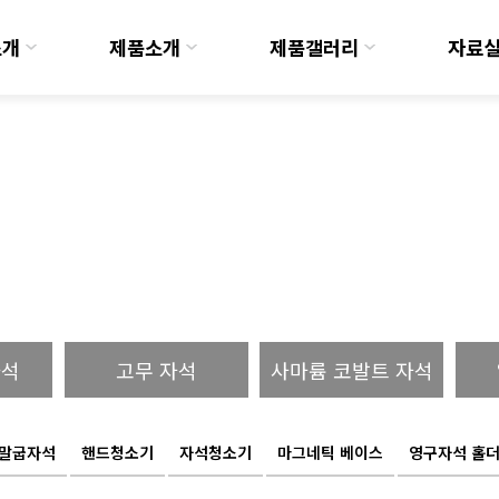
소개
제품소개
제품갤러리
자료
자석 응용기기
자석
고무 자석
사마륨 코발트 자석
말굽자석
핸드청소기
자석청소기
마그네틱 베이스
영구자석 홀