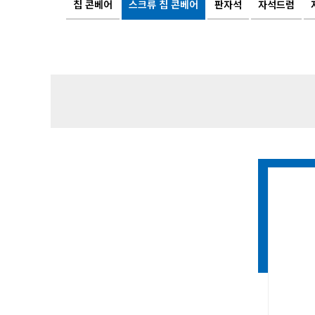
칩 콘베어
스크류 칩 콘베어
판자석
자석드럼