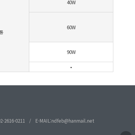
40W
60W
공통
90W
•
02-2616-0211
/
E-MAIL:ndfeb@hanmail.net