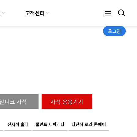
실
고객센터
로그인
알니코 자석
자석 응용기기
더
전자석 홀더
쿨런트 세파레타
다단식 로라 콘베어