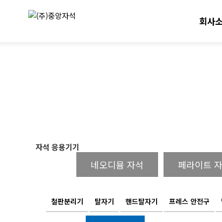
회사
자석 응용기기
네오디뮴 자석
페라이트 
철판분리기
탈자기
핸드탈자기
프레스 안전구