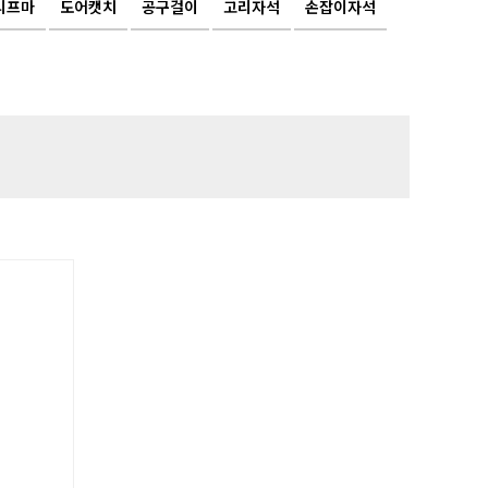
리프마
도어캣치
공구걸이
고리자석
손잡이자석