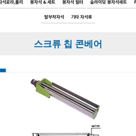
자석로라,풀리
봉자석 & 세트
봉자석 필터
슬라이딩 봉자석세트
탈부착자석
기타 자석류
스크류 칩 콘베어