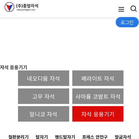
로그인
자석 응용기기
자석 응용기기
네오디뮴 자석
페라이트 자석
고무 자석
사마륨 코발트 자석
알니코 자석
자석 응용기기
철판분리기
탈자기
핸드탈자기
프레스 안전구
말굽자석