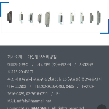
회사소개
개인정보처리방침
대표자:전안섭
/
사업자명:(주)중앙자석
/
사업자번
호:113-20-43171
주소:서울특별시 구로구 경인로53길 15 (구로동) 중앙유통단지
바동 1128호
/
TEL:02-2616-0483, 0486
/
FAX:02-
2616-0489, 02-2616-0211
/
E-
MAIL:ndfeb@hanmail.net
Copyright ©
JAMAGNET.
All rights reserved.