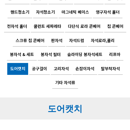
핸드청소기
자석청소기
마그네틱 베이스
영구자석 홀더
전자석 홀더
쿨런트 세파레타
다단식 로라 콘베어
칩 콘베어
스크류 칩 콘베어
판자석
자석드럼
자석로라,풀리
봉자석 & 세트
봉자석 필터
슬라이딩 봉자석세트
리프마
도어캣치
공구걸이
고리자석
손잡이자석
탈부착자석
기타 자석류
도어캣치